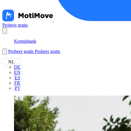
Probeer gratis
Français
Kennisbank
Probeer gratis
Probeer gratis
NL
DE
EN
ES
FR
PT