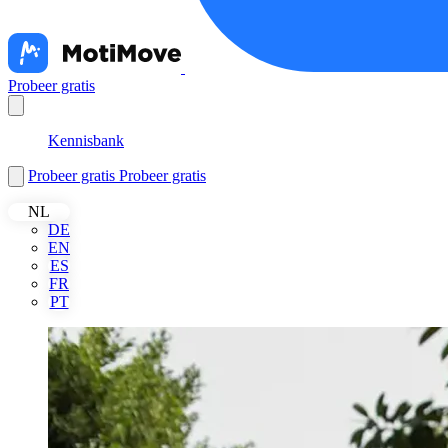
Probeer gratis
Français
Kennisbank
Probeer gratis
Probeer gratis
NL
DE
EN
ES
FR
PT