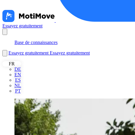
Essayez gratuitement
Nederlands
Base de connaissances
Essayez gratuitement
Essayez gratuitement
FR
DE
EN
ES
NL
PT