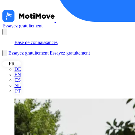
Essayez gratuitement
Nederlands
Base de connaissances
Essayez gratuitement
Essayez gratuitement
FR
DE
EN
ES
NL
PT