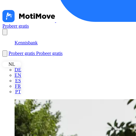
Probeer gratis
Français
Kennisbank
Probeer gratis
Probeer gratis
NL
DE
EN
ES
FR
PT