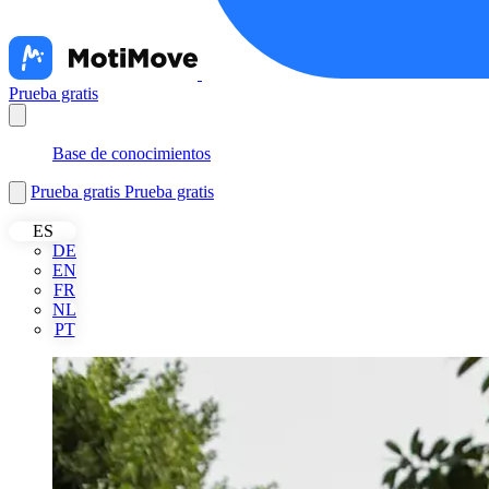
Prueba gratis
Nederlands
Base de conocimientos
Prueba gratis
Prueba gratis
ES
DE
EN
FR
NL
PT