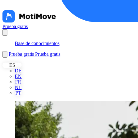
Prueba gratis
Nederlands
Base de conocimientos
Prueba gratis
Prueba gratis
ES
DE
EN
FR
NL
PT