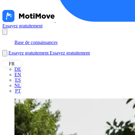
Essayez gratuitement
Nederlands
Base de connaissances
Essayez gratuitement
Essayez gratuitement
FR
DE
EN
ES
NL
PT